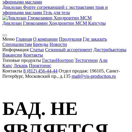
Диклозан Форте согревающий с экстрактами трав и
эфирными маслами
Гель для тела
Диклозан Глюкозамин Хондроитин МСМ
Капсулы
Меню
Главная
О компании
Продукция
Где заказать
Специалистам
Бренды
Новости
Информация
Статьи
Сезонный ассортимент
Дистрибьюторы
Вакансии
Контакты
Топовые продукты
Гистан
Ноотроп
Тестогенон
Али
Капс
Лекарь
Проктонис
Контакты
8 (812) 456-44-44
Отдел продаж: 196105, Санкт-
Петербург, Московский пр., д.135
mail@vis-production.ru
БАД. НЕ
ЯВЛЯЕТСЯ