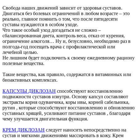
Свобода наших движений зависит от здоровья суставов.
Двигаться без болевых ограничений в любом возрасте – это
реально, главное помнить о том, что после пятидесяти
суставы нуждаются в особом уходе.
Что такое особый уход догадаться не сложно –
сбалансированная диета, контроль веса, отказ от курения,
ограничение алкоголя… Ну и, безусловно, необходимо раз в
полгода-год посещать врача с профилактической или
лечебной целью.
Не лишним будет подключить к своему ежедневному рациону
полезные вещества.
Такие вещества, как правило, содержатся в витаминных или
биоактивных комплексах.
КАПСУЛЫ ДИКЛОЗАН
способствуют восстановлению
подвижности суставов изнутри. Основу капсул составляют
экстракты корня одуванчика, коры ивы, корней сабельника,
рутин , которые способствуют восстановлению и обновлению
суставных хрящей, усиливают питание суставов , благодаря
чему улучшается двигательная функция.
КРЕМ ДИКЛОЗАН
следует наносить непосредственно на
сустав и мягкими движениями массировать в кожу. Крем