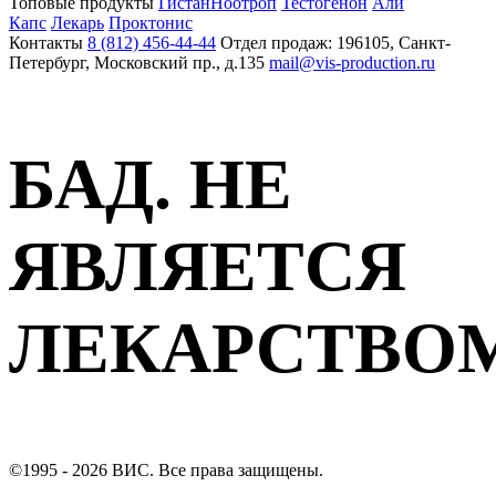
Топовые продукты
Гистан
Ноотроп
Тестогенон
Али
Капс
Лекарь
Проктонис
Контакты
8 (812) 456-44-44
Отдел продаж: 196105, Санкт-
Петербург, Московский пр., д.135
mail@vis-production.ru
БАД. НЕ
ЯВЛЯЕТСЯ
ЛЕКАРСТВО
©1995 - 2026 ВИС. Все права защищены.