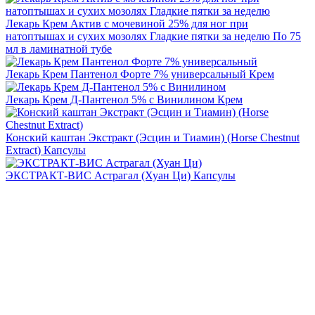
Лекарь Крем Актив с мочевиной 25% для ног при
натоптышах и сухих мозолях Гладкие пятки за неделю
По 75
мл в ламинатной тубе
Лекарь Крем Пантенол Форте 7% универсальный
Крем
Лекарь Крем Д-Пантенол 5% с Винилином
Крем
Конский каштан Экстракт (Эсцин и Тиамин) (Hоrse Сhestnut
Extraсt)
Капсулы
ЭКСТРАКТ-ВИС Астрагал (Хуан Ци)
Капсулы