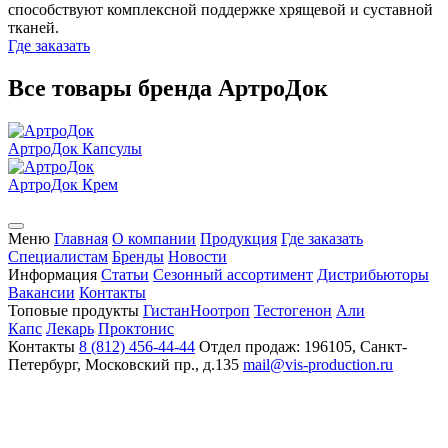
способствуют комплексной поддержке хрящевой и суставной
тканей.
Где заказать
Все товары бренда АртроДок
АртроДок
Капсулы
АртроДок
Крем
Меню
Главная
О компании
Продукция
Где заказать
Специалистам
Бренды
Новости
Информация
Статьи
Сезонный ассортимент
Дистрибьюторы
Вакансии
Контакты
Топовые продукты
Гистан
Ноотроп
Тестогенон
Али
Капс
Лекарь
Проктонис
Контакты
8 (812) 456-44-44
Отдел продаж: 196105, Санкт-
Петербург, Московский пр., д.135
mail@vis-production.ru