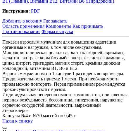
В1 (Тиами́н),
Витамин В12,
Витамин В6 (Пиридоксин)
Инструкция:
PDF
Добавить в корзину
Где заказать
Область применения
Компоненты
Как принимать
Противопоказания
Форма выпуска
Показан взрослым мужчинам для повышения адаптации
организма к нагрузкам, в том числе сексуальным.
Микрокристалическая целюлоза, экстракт корней эврикомы,
желатин, экстракт коры йохимбе, экстракт листьев дамианы,
цинка цитрата тригидрат, магния стерат, кремния диоксид
коллоидный, витамины В1, В6 и В12.
Взрослым мужчинам по 1 капсуле 1 раз в день во время еды.
Продолжительность приема: 1 месяц. При необходимости
прием можно повторить. Перед применением рекомендуется
проконсультироваться с врачом.
Индивидуальная непереносимость компонентов, повышенная
нервная возбудимость, бессонница, гипертония, нарушение
сердечно-сосудистой деятельности, выраженный
атеросклероз.
Капсулы №4 и №30 массой по 0,45 г
Назад к списку