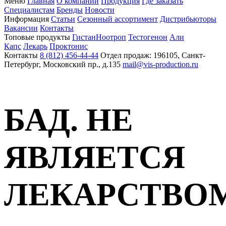
Меню
Главная
О компании
Продукция
Где заказать
Специалистам
Бренды
Новости
Информация
Статьи
Сезонный ассортимент
Дистрибьюторы
Вакансии
Контакты
Топовые продукты
Гистан
Ноотроп
Тестогенон
Али
Капс
Лекарь
Проктонис
Контакты
8 (812) 456-44-44
Отдел продаж: 196105, Санкт-
Петербург, Московский пр., д.135
mail@vis-production.ru
БАД. НЕ
ЯВЛЯЕТСЯ
ЛЕКАРСТВО