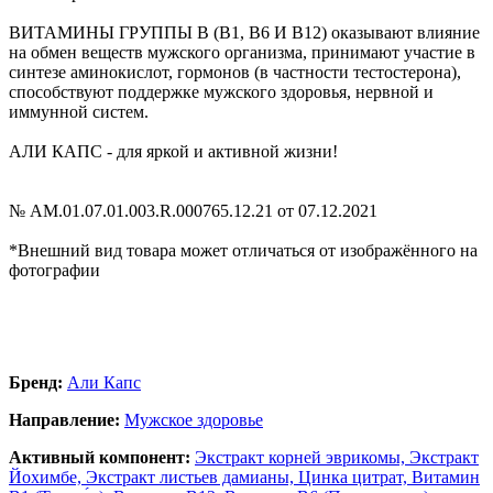
ВИТАМИНЫ ГРУППЫ В (В1, В6 И В12) оказывают влияние
на обмен веществ мужского организма, принимают участие в
синтезе аминокислот, гормонов (в частности тестостерона),
способствуют поддержке мужского здоровья, нервной и
иммунной систем.
АЛИ КАПС - для яркой и активной жизни!
№ AM.01.07.01.003.R.000765.12.21 от 07.12.2021
*Внешний вид товара может отличаться от изображённого на
фотографии
Бренд:
Али Капс
Направление:
Мужское здоровье
Активный компонент:
Экстракт корней эврикомы,
Экстракт
Йохимбе,
Экстракт листьев дамианы,
Цинка цитрат,
Витамин