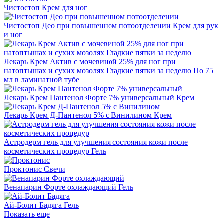
Чистостоп
Крем для ног
Чистостоп Део при повышенном потоотделении
Крем для рук
и ног
Лекарь Крем Актив с мочевиной 25% для ног при
натоптышах и сухих мозолях Гладкие пятки за неделю
По 75
мл в ламинатной тубе
Лекарь Крем Пантенол Форте 7% универсальный
Крем
Лекарь Крем Д-Пантенол 5% с Винилином
Крем
Астродерм гель для улучшения состояния кожи после
косметических процедур
Гель
Проктонис
Свечи
Венапарин Форте охлаждающий
Гель
Ай-Болит Бадяга
Гель
Показать еще