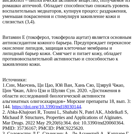
Бисаболол – биологически активное вещество, получаемое из
ромашки аптечной. Обладает способностью снижать уровень
воспалительных медиаторов, купируя процесс раздражения,
уменьшая покраснения и стимулируя заживление кожи и
слизистых (3,4).
Витамин Е (токоферол, токоферола ацетат) является основным
антиоксидантом кожного барьера. Предупреждает перекисное
окисление липидов, защищая клеточные мембраны и
липидный барьер кожи. Смягчает и питает кожу, обладает
противовоспалительной активностью и способностью к
заживлению кожи.
Источники:
1.Син, Маочэнь, Ци Цао, Юй Ван, Хань Сяо, Цзяруй Чжао,
Цин Чжан, Айго Цзи и Шулян Сун. 2020. «Достижения в
области исследований биологической активности
альгинатных олигосахаридов» Морские препараты 18, вып. 3:
144.
https://doi.org/10.3390/md18030144
.
2. Abka-Khajouei R, Tounsi L, Shahabi N, Patel AK, Abdelkafi S,
Michaud P. Structures, Properties and Applications of Alginates.
Mar Drugs. 2022 May 29;20(6):364. doi: 10.3390/md20060364.
PMID: 35736167; PMCID: PMC9225620.
3. Соловэстру Л.Г., Стынкану А., Де Асцентий А., Каппаре Г.,