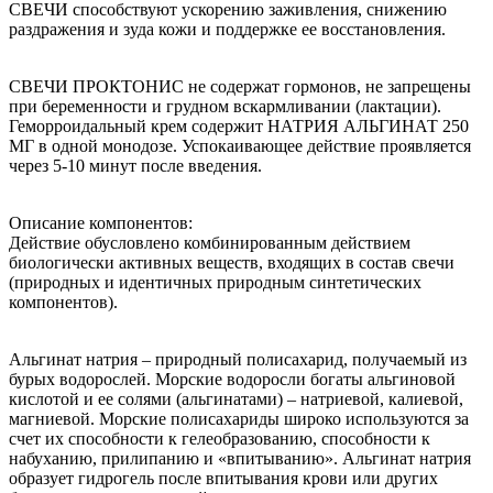
СВЕЧИ способствуют ускорению заживления, снижению
раздражения и зуда кожи и поддержке ее восстановления.
СВЕЧИ ПРОКТОНИС не содержат гормонов, не запрещены
при беременности и грудном вскармливании (лактации).
Геморроидальный крем содержит НАТРИЯ АЛЬГИНАТ 250
МГ в одной монодозе. Успокаивающее действие проявляется
через 5-10 минут после введения.
Описание компонентов:
Действие обусловлено комбинированным действием
биологически активных веществ, входящих в состав свечи
(природных и идентичных природным синтетических
компонентов).
Альгинат натрия – природный полисахарид, получаемый из
бурых водорослей. Морские водоросли богаты альгиновой
кислотой и ее солями (альгинатами) – натриевой, калиевой,
магниевой. Морские полисахариды широко используются за
счет их способности к гелеобразованию, способности к
набуханию, прилипанию и «впитыванию». Альгинат натрия
образует гидрогель после впитывания крови или других