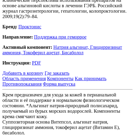
Клинические перспективы использования препаратов на
основе альгиновой кислоты в лечении ГЭРБ. Российский
журнал гастроэнтерологии, гепатологии, колопроктологии.
2009;19(2):79–84.
Бренд:
Проктонис
Направление:
Поддержка при геморрое
Активный компонент:
Натрия альгинат,
Глицирризинат
аммония,
Токоферил ацетат,
Бисаболол
Инструкция:
PDF
Добавить в корзину
Где заказать
Область применения
Компоненты
Как принимать
Противопоказания
Форма выпуска
Крем предназначен для ухода за кожей в перианальной
области и её поддержке в нормальном физиологическом
состоянии. *Альгинат натрия-природный полисахарид,
получаемый из бурых морских водорослей. Компоненты
крема смягчают кожу.
Суппозиторная основа Витепсол, альгинат натрия,
глицирризинат аммония, токоферил ацетат (Витамин Е),
бисаболол.