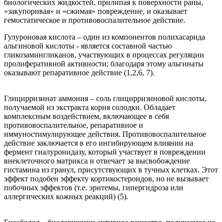
биологических жидкостей, прилипая к поверхности раны,
«закупоривая» и «сжимая» повреждение, и оказывает
гемостатическое и противовоспалительное действие.
Гулуроновая кислота – один из компонентов полихасарида
альгиновой кислоты - является составной частью
гликозамингликанов, участвующих в процессах регуляции
пролиферативной активности; благодаря этому альгинаты
оказывают репаративное действие (1,2,6, 7).
Глицирризинат аммония – соль глицирризиновой кислоты,
получаемой из экстракта корня солодки. Обладает
комплексным воздействием, включающее в себя
противовоспалительное, репаративное и
иммуностимулирующее действия. Противовоспалительное
действие заключается в его ингибирующем влиянии на
фермент гиалуронидазу, который участвует в повреждении
внеклеточного матрикса и отвечает за высвобождение
гистамина из гранул, присутствующих в тучных клетках. Этот
эффект подобен эффекту кортикостероидов, но не вызывает
побочных эффектов (т.е. эритемы, гипергидроза или
аллергических кожных реакций) (5).