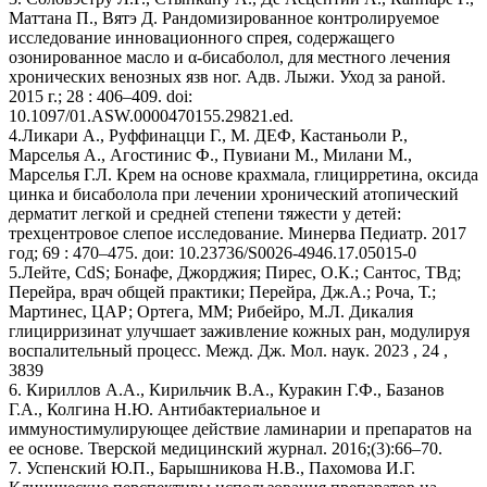
Маттана П., Вятэ Д. Рандомизированное контролируемое
исследование инновационного спрея, содержащего
озонированное масло и α-бисаболол, для местного лечения
хронических венозных язв ног. Адв. Лыжи. Уход за раной.
2015 г.; 28 : 406–409. doi:
10.1097/01.ASW.0000470155.29821.ed.
4.Ликари А., Руффинацци Г., М. ДЕФ, Кастаньоли Р.,
Марселья А., Агостинис Ф., Пувиани М., Милани М.,
Марселья Г.Л. Крем на основе крахмала, глицирретина, оксида
цинка и бисаболола при лечении хронический атопический
дерматит легкой и средней степени тяжести у детей:
трехцентровое слепое исследование. Минерва Педиатр. 2017
год; 69 : 470–475. дои: 10.23736/S0026-4946.17.05015-0
5.Лейте, CdS; Бонафе, Джорджия; Пирес, О.К.; Сантос, ТВд;
Перейра, врач общей практики; Перейра, Дж.А.; Роча, Т.;
Мартинес, ЦАР; Ортега, ММ; Рибейро, М.Л. Дикалия
глицирризинат улучшает заживление кожных ран, модулируя
воспалительный процесс. Межд. Дж. Мол. наук. 2023 , 24 ,
3839
6. Кириллов А.А., Кирильчик В.А., Куракин Г.Ф., Базанов
Г.А., Колгина Н.Ю. Антибактериальное и
иммуностимулирующее действие ламинарии и препаратов на
ее основе. Тверской медицинский журнал. 2016;(3):66–70.
7. Успенский Ю.П., Барышникова Н.В., Пахомова И.Г.