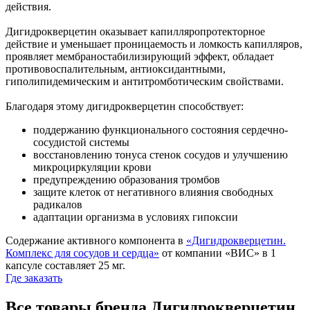
действия.
Дигидрокверцетин оказывает капилляропротекторное
действие и уменьшает проницаемость и ломкость капилляров,
проявляет мембраностабилизирующий эффект, обладает
противовоспалительным, антиоксидантными,
гиполипидемическим и антитромботическим свойствами.
Благодаря этому дигидрокверцетин способствует:
поддержанию функционального состояния сердечно-
сосудистой системы
восстановлению тонуса стенок сосудов и улучшению
микроциркуляции крови
предупреждению образования тромбов
защите клеток от негативного влияния свободных
радикалов
адаптации организма в условиях гипоксии
Содержание активного компонента в
«Дигидрокверцетин.
Комплекс для сосудов и сердца»
от компании «ВИС» в 1
капсуле составляет 25 мг.
Где заказать
Все товары бренда Дигидрокверцетин