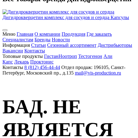
Дигидрокверцетин комплекс для сосудов и сердца
Капсулы
Меню
Главная
О компании
Продукция
Где заказать
Специалистам
Бренды
Новости
Информация
Статьи
Сезонный ассортимент
Дистрибьюторы
Вакансии
Контакты
Топовые продукты
Гистан
Ноотроп
Тестогенон
Али
Капс
Лекарь
Проктонис
Контакты
8 (812) 456-44-44
Отдел продаж: 196105, Санкт-
Петербург, Московский пр., д.135
mail@vis-production.ru
БАД. НЕ
ЯВЛЯЕТСЯ