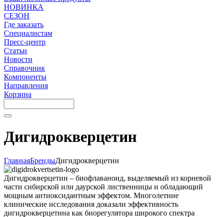
НОВИНКА
СЕЗОН
Где заказать
Специалистам
Пресс-центр
Статьи
Новости
Справочник
Компоненты
Направления
Корзина
Дигидрокверцетин
Главная
Бренды
Дигидрокверцетин
Дигидрокверцетин – биофлаваноид, выделяемый из корневой
части сибирской или даурской лиственницы и обладающий
мощным антиоксидантным эффектом. Многолетние
клинические исследования доказали эффективность
дигидрокверцетина как биорегулятора широкого спектра