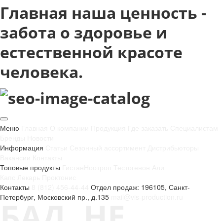
Главная наша ценность -
забота о здоровье и
естественной красоте
человека.
Меню
Главная
О компании
Продукция
Где заказать
Специалистам
Бренды
Новости
Информация
Статьи
Сезонный ассортимент
Дистрибьюторы
Вакансии
Контакты
Топовые продукты
Гистан
Ноотроп
Тестогенон
Али
Капс
Лекарь
Проктонис
Контакты
8 (812) 456-44-44
Отдел продаж: 196105, Санкт-
Петербург, Московский пр., д.135
mail@vis-production.ru
БАД. НЕ