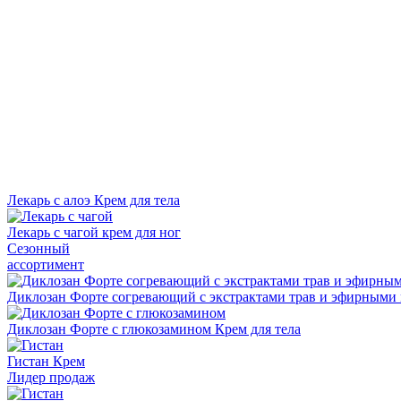
Лекарь с алоэ
Крем для тела
Лекарь с чагой
крем для ног
Сезонный
ассортимент
Диклозан Форте согревающий с экстрактами трав и эфирными
Диклозан Форте с глюкозамином
Крем для тела
Гистан
Крем
Лидер продаж