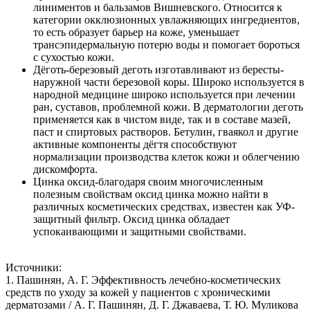
линиментов и бальзамов Вишневского. Относится к
категории окклюзионных увлажняющих ингредиентов,
то есть образует барьер на коже, уменьшает
трансэпидермальную потерю воды и помогает бороться
с сухостью кожи.
Дёготь-березовый деготь изготавливают из бересты-
наружной части березовой коры. Широко используется в
народной медицине широко используется при лечении
ран, суставов, проблемной кожи. В дерматологии деготь
применяется как в чистом виде, так и в составе мазей,
паст и спиртовых растворов. Бетулин, гваякол и другие
активные компоненты дёгтя способствуют
нормализации производства клеток кожи и облегчению
дискомфорта.
Цинка оксид-благодаря своим многочисленным
полезным свойствам оксид цинка можно найти в
различных косметических средствах, известен как УФ-
защитный фильтр. Оксид цинка обладает
успокаивающими и защитными свойствами.
Источники:
1. Пашинян, А. Г. Эффективность лечебно-косметических
средств по уходу за кожей у пациентов с хроническими
дерматозами / А. Г. Пашинян, Д. Г. Джаваева, Т. Ю. Муликова