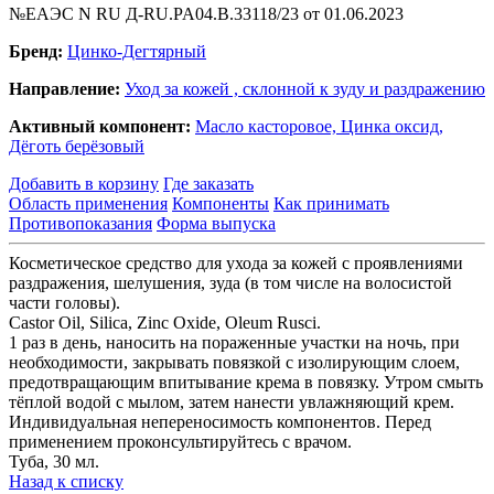
№ЕАЭС N RU Д-RU.PA04.В.33118/23 от 01.06.2023
Бренд:
Цинко-Дегтярный
Направление:
Уход за кожей , склонной к зуду и раздражению
Активный компонент:
Масло касторовое,
Цинка оксид,
Дёготь берёзовый
Добавить в корзину
Где заказать
Область применения
Компоненты
Как принимать
Противопоказания
Форма выпуска
Косметическое средство для ухода за кожей с проявлениями
раздражения, шелушения, зуда (в том числе на волосистой
части головы).
Castor Oil, Silica, Zinc Oxide, Oleum Rusci.
1 раз в день, наносить на пораженные участки на ночь, при
необходимости, закрывать повязкой с изолирующим слоем,
предотвращающим впитывание крема в повязку. Утром смыть
тёплой водой с мылом, затем нанести увлажняющий крем.
Индивидуальная непереносимость компонентов. Перед
применением проконсультируйтесь с врачом.
Туба, 30 мл.
Назад к списку