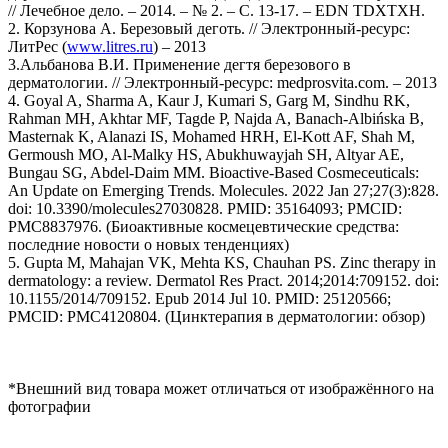
// Лечебное дело. – 2014. – № 2. – С. 13-17. – EDN TDXTXH.
2. Корзунова А. Березовый деготь. // Электронный-ресурс:
ЛитРес (
www.litres.ru
) – 2013
3.Альбанова В.И. Применение дегтя березового в
дерматологии. // Электронный-ресурс: medprosvita.com. – 2013
4. Goyal A, Sharma A, Kaur J, Kumari S, Garg M, Sindhu RK,
Rahman MH, Akhtar MF, Tagde P, Najda A, Banach-Albińska B,
Masternak K, Alanazi IS, Mohamed HRH, El-Kott AF, Shah M,
Germoush MO, Al-Malky HS, Abukhuwayjah SH, Altyar AE,
Bungau SG, Abdel-Daim MM. Bioactive-Based Cosmeceuticals:
An Update on Emerging Trends. Molecules. 2022 Jan 27;27(3):828.
doi: 10.3390/molecules27030828. PMID: 35164093; PMCID:
PMC8837976. (Биоактивные космецевтические средства:
последние новости о новых тенденциях)
5. Gupta M, Mahajan VK, Mehta KS, Chauhan PS. Zinc therapy in
dermatology: a review. Dermatol Res Pract. 2014;2014:709152. doi:
10.1155/2014/709152. Epub 2014 Jul 10. PMID: 25120566;
PMCID: PMC4120804. (Цинктерапия в дерматологии: обзор)
*Внешний вид товара может отличаться от изображённого на
фотографии