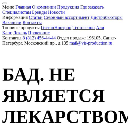
Меню
Главная
О компании
Продукция
Где заказать
Специалистам
Бренды
Новости
Информация
Статьи
Сезонный ассортимент
Дистрибьюторы
Вакансии
Контакты
Топовые продукты
Гистан
Ноотроп
Тестогенон
Али
Капс
Лекарь
Проктонис
Контакты
8 (812) 456-44-44
Отдел продаж: 196105, Санкт-
Петербург, Московский пр., д.135
mail@vis-production.ru
БАД. НЕ
ЯВЛЯЕТСЯ
ЛЕКАРСТВО