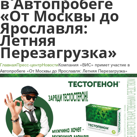
в Автопробеге
«От Москвы до
Ярославля:
Летняя
Перезагрузка»
Главная
Пресс-центр
Новости
Компания «ВИС» примет участие в
Автопробеге «От Москвы до Ярославля: Летняя Перезагрузка»