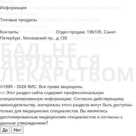
Бренды
Новости
Информация
Статьи
Сезонный ассортимент
Дистрибьюторы
Вакансии
Контакты
Топовые продукты
Гистан
Ноотроп
Тестогенон
Али
Капс
Лекарь
Проктонис
Контакты
8 (812) 456-44-44
Отдел продаж: 196105, Санкт-
Петербург, Московский пр., д.135
mail@vis-production.ru
БАД. НЕ
ЯВЛЯЕТСЯ
ЛЕКАРСТВОМ
©1995 - 2026 ВИС. Все права защищены.
Этот раздел сайта содержит профессиональную
специализированную информацию. Согласно действующему
законодательству, материалы этого раздела могут быть доступны
только для медицинских специалистов. Вы являетесь
дипломированным медицинским специалистом и согласны с
данным утверждением?
Да
Нет