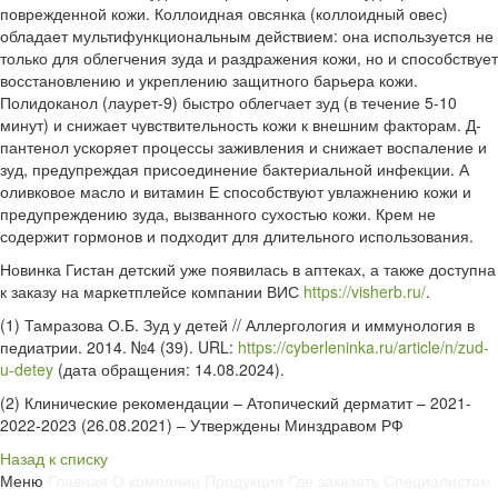
поврежденной кожи. Коллоидная овсянка (коллоидный овес)
обладает мультифункциональным действием: она используется не
только для облегчения зуда и раздражения кожи, но и способствует
восстановлению и укреплению защитного барьера кожи.
Полидоканол (лаурет-9) быстро облегчает зуд (в течение 5-10
минут) и снижает чувствительность кожи к внешним факторам. Д-
пантенол ускоряет процессы заживления и снижает воспаление и
зуд, предупреждая присоединение бактериальной инфекции. А
оливковое масло и витамин Е способствуют увлажнению кожи и
предупреждению зуда, вызванного сухостью кожи. Крем не
содержит гормонов и подходит для длительного использования.
Новинка Гистан детский уже появилась в аптеках, а также доступна
к заказу на маркетплейсе компании ВИС
https://visherb.ru/
.
(1) Тамразова О.Б. Зуд у детей // Аллергология и иммунология в
педиатрии. 2014. №4 (39). URL:
https://cyberleninka.ru/article/n/zud-
u-detey
(дата обращения: 14.08.2024).
(2) Клинические рекомендации – Атопический дерматит – 2021-
2022-2023 (26.08.2021) – Утверждены Минздравом РФ
Назад к списку
Меню
Главная
О компании
Продукция
Где заказать
Специалистам