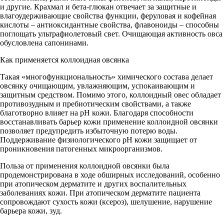
и другие. Крахмал и бета-глюкан отвечает за защитные и
влагоудерживающие свойства функции, феруловая и кофейная
кислоты – антиоксидантные свойства, флавоноиды – способны
поглощать ультрафиолетовый свет. Очищающая активность овса
обусловлена сапонинами.
Как применяется коллоидная овсянка
Такая «многофункциональность» химического состава делает
овсянку очищающим, увлажняющим, успокаивающим и
защитным средством. Помимо этого, коллоидный овес обладает
противозудным и пребиотическим свойствами, а также
благотворно влияет на рН кожи. Благодаря способности
восстанавливать барьер кожи применение коллоидной овсянки
позволяет предупредить избыточную потерю воды.
Поддерживание физиологического рН кожи защищает от
проникновения патогенных микроорганизмов.
Польза от применения коллоидной овсянки была
продемонстрирована в ходе обширных исследований, особенно
при атопическом дерматите и других воспалительных
заболеваниях кожи. При атопическом дерматите пациента
сопровождают сухость кожи (ксероз), шелушение, нарушение
барьера кожи, зуд.