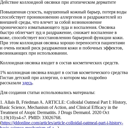
Действие коллоидной овсянки при атопическом дерматите
Повышенная сухость, нарушенный кожный барьер, потеря воды
способствует проникновению аллергенов и раздражителей из
внешней среды, что влечет за собой возникновение
хронического изматывающего зуда и воспаления. Овсянка
быстро облегчает зуд и раздражение, снижает воспаление в
коже, способствует восстановлению барьерной функции кожи.
При этом коллоидная овсянка хорошо переносится пациентами
и очень низкий риск раздражения кожи и побочных эффектов,
возникающих при использовании.
Коллоидная овсянка входит в состав косметических средств.
1% коллоидная овсянка входит в состав косметического средства
Гистан детский при аллергии, о котором мы подробно
рассказали
здесь
.
Для создания статьи использовались материалы:
1. Allais B, Friedman A. ARTICLE: Colloidal Oatmeal Part I: History,
Basic Science, Mechanism of Action, and Clinical Efficacy in the
Treatment of Atopic Dermatitis. J Drugs Dermatol. 2020 Oct
1;19(10):s4-s7. PMID: 33026768.
(
https://jddonline.com/articles/article-colloidal-oatmeal-part-i-history-
basic-science-mechanism-of-a...
)