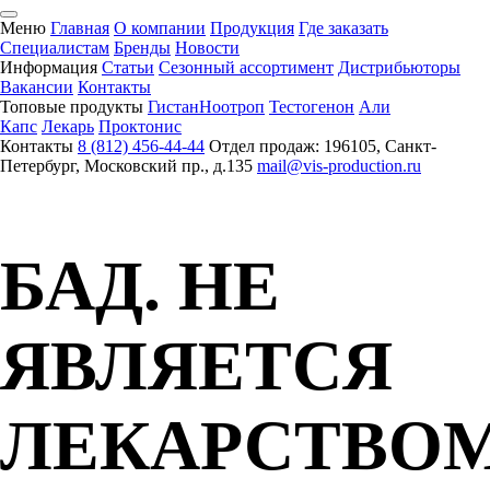
Меню
Главная
О компании
Продукция
Где заказать
Специалистам
Бренды
Новости
Информация
Статьи
Сезонный ассортимент
Дистрибьюторы
Вакансии
Контакты
Топовые продукты
Гистан
Ноотроп
Тестогенон
Али
Капс
Лекарь
Проктонис
Контакты
8 (812) 456-44-44
Отдел продаж: 196105, Санкт-
Петербург, Московский пр., д.135
mail@vis-production.ru
БАД. НЕ
ЯВЛЯЕТСЯ
ЛЕКАРСТВО