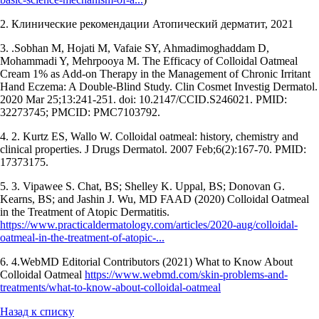
2. Клинические рекомендации Атопический дерматит, 2021
3. .Sobhan M, Hojati M, Vafaie SY, Ahmadimoghaddam D,
Mohammadi Y, Mehrpooya M. The Efficacy of Colloidal Oatmeal
Cream 1% as Add-on Therapy in the Management of Chronic Irritant
Hand Eczema: A Double-Blind Study. Clin Cosmet Investig Dermatol.
2020 Mar 25;13:241-251. doi: 10.2147/CCID.S246021. PMID:
32273745; PMCID: PMC7103792.
4. 2. Kurtz ES, Wallo W. Colloidal oatmeal: history, chemistry and
clinical properties. J Drugs Dermatol. 2007 Feb;6(2):167-70. PMID:
17373175.
5. 3. Vipawee S. Chat, BS; Shelley K. Uppal, BS; Donovan G.
Kearns, BS; and Jashin J. Wu, MD FAAD (2020) Colloidal Oatmeal
in the Treatment of Atopic Dermatitis.
https://www.practicaldermatology.com/articles/2020-aug/colloidal-
oatmeal-in-the-treatment-of-atopic-...
6. 4.WebMD Editorial Contributors (2021) What to Know About
Colloidal Oatmeal
https://www.webmd.com/skin-problems-and-
treatments/what-to-know-about-colloidal-oatmeal
Назад к списку