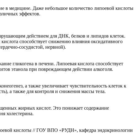
ние в медицине. Даже небольшое количество липоевой кислоты
азличных эффектов.
азрушающим действием для ДНК, белков и липидов клеток.
ая кислота способствует снижению влияния оксидативного
сердечно-сосудистой, нервной).
жание гликогена в печени. Липоевая кислота способствует
литов этанола при повреждающем действии алкоголя.
онеогенез, а также увеличивает чувствительность клеток к
ь), а также для контроля и снижения массы тела.
сыщенных жирных кислот. Это понижает содержание
ня холестерина.
ипоевой кислоты // ГОУ ВПО «РУДН», кафедра эндокринологии