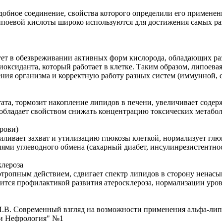
одобное соединение, свойства которого определили его примене
липоевой кислоты широко используются для достижения самых р
ует в обезвреживании активных форм кислорода, обладающих р
тиоксиданта, который работает в клетке. Таким образом, липоев
рения организма и корректную работу разных систем (иммунной, 
ата, тормозит накопление липидов в печени, увеличивает содер
 обладает свойством снижать концентрацию токсических метабо
крови)
иливает захват и утилизацию глюкозы клеткой, нормализует глюк
ми углеводного обмена (сахарный диабет, инсулинрезистентност
клероза
потропным действием, сдвигает спектр липидов в сторону нена
ится профилактикой развития атеросклероза, нормализации уров
а И.В. Современный взгляд на возможности применения альфа-л
Нефрология" №1