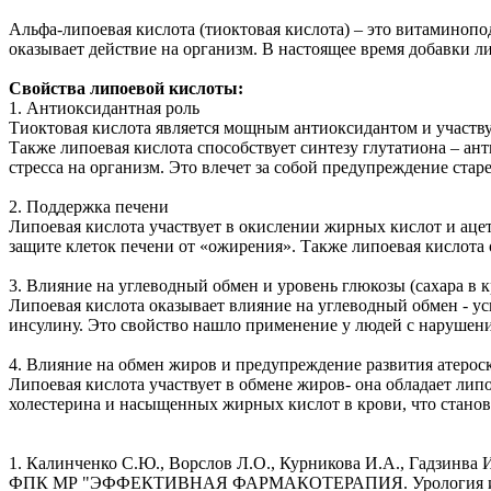
Альфа-липоевая кислота (тиоктовая кислота) – это витаминоп
оказывает действие на организм. В настоящее время добавки 
Свойства липоевой кислоты:
1. Антиоксидантная роль
Тиоктовая кислота является мощным антиоксидантом и участв
Также липоевая кислота способствует синтезу глутатиона – ан
стресса на организм. Это влечет за собой предупреждение ста
2. Поддержка печени
Липоевая кислота участвует в окислении жирных кислот и ацет
защите клеток печени от «ожирения». Также липоевая кислота
3. Влияние на углеводный обмен и уровень глюкозы (сахара в 
Липоевая кислота оказывает влияние на углеводный обмен - ус
инсулину. Это свойство нашло применение у людей с нарушения
4. Влияние на обмен жиров и предупреждение развития атерос
Липоевая кислота участвует в обмене жиров- она обладает ли
холестерина и насыщенных жирных кислот в крови, что станов
1. Калинченко С.Ю., Ворслов Л.О., Курникова И.А., Гадзинв
ФПК МР "ЭФФЕКТИВНАЯ ФАРМАКОТЕРАПИЯ. Урология и 