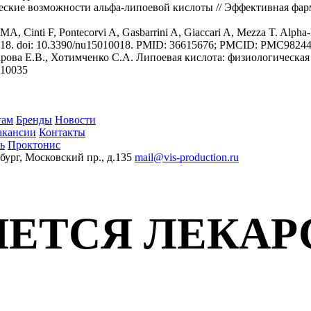
ские возможности альфа-липоевой кислоты // Эффективная фармак
CMA, Cinti F, Pontecorvi A, Gasbarrini A, Giaccari A, Mezza T. Alp
5(1):18. doi: 10.3390/nu15010018. PMID: 36615676; PMCID: PMC98244
зарова Е.В., Хотимченко С.А. Липоевая кислота: физиологическа
-10035
там
Бренды
Новости
акансии
Контакты
ь
Проктонис
бург, Московский пр., д.135
mail@vis-production.ru
ЛЯЕТСЯ ЛЕКА