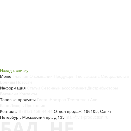
Назад к списку
Меню
Главная
О компании
Продукция
Где заказать
Специалистам
Бренды
Новости
Информация
Статьи
Сезонный ассортимент
Дистрибьюторы
Вакансии
Контакты
Топовые продукты
Гистан
Ноотроп
Тестогенон
Али
Капс
Лекарь
Проктонис
Контакты
8 (812) 456-44-44
Отдел продаж: 196105, Санкт-
Петербург, Московский пр., д.135
mail@vis-production.ru
БАД. НЕ