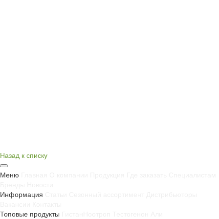
Назад к списку
Меню
Главная
О компании
Продукция
Где заказать
Специалистам
Бренды
Новости
Информация
Статьи
Сезонный ассортимент
Дистрибьюторы
Вакансии
Контакты
Топовые продукты
Гистан
Ноотроп
Тестогенон
Али