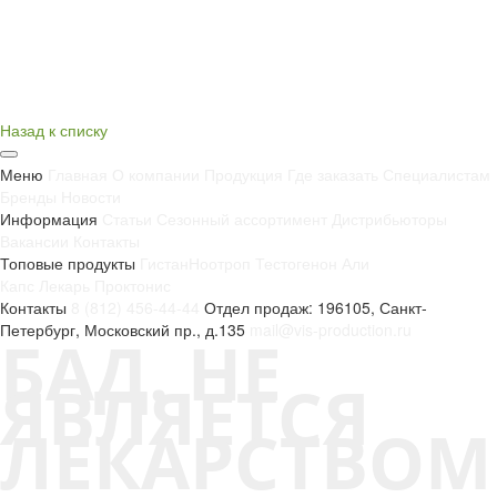
Назад к списку
Меню
Главная
О компании
Продукция
Где заказать
Специалистам
Бренды
Новости
Информация
Статьи
Сезонный ассортимент
Дистрибьюторы
Вакансии
Контакты
Топовые продукты
Гистан
Ноотроп
Тестогенон
Али
Капс
Лекарь
Проктонис
Контакты
8 (812) 456-44-44
Отдел продаж: 196105, Санкт-
Петербург, Московский пр., д.135
mail@vis-production.ru
БАД. НЕ
ЯВЛЯЕТСЯ
ЛЕКАРСТВОМ