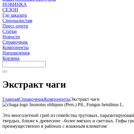
НОВИНКА
СЕЗОН
Где заказать
Специалистам
Пресс-центр
Статьи
Новости
Справочник
Компоненты
Направления
Корзина
Экстракт чаги
Главная
Справочник
Компоненты
Экстракт чаги
Inonotus obliquus (Pers.) Pil., Fungus betulinus L.
Это многолетний гриб из семейства трутовых, паразитирующий
твердых, ближе к древесине –более мягких и светлых. Гифы гр
преимущественно в районах с влажным климатом/