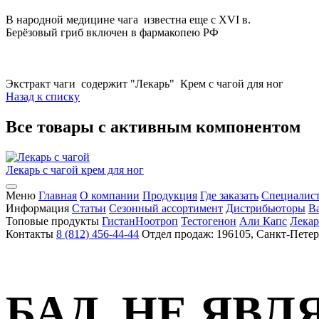
В народной медицине чага известна еще с XVI в.
Берёзовый гриб включен в фармакопею РФ
Экстракт чаги содержит "Лекарь" Крем с чагой для ног
Назад к списку
Все товары с активным компонентом
Лекарь с чагой
крем для ног
Меню
Главная
О компании
Продукция
Где заказать
Специалис
Информация
Статьи
Сезонный ассортимент
Дистрибьюторы
В
Топовые продукты
Гистан
Ноотроп
Тестогенон
Али Капс
Лекар
Контакты
8 (812) 456-44-44
Отдел продаж: 196105, Санкт-Петер
БАД. НЕ ЯВ