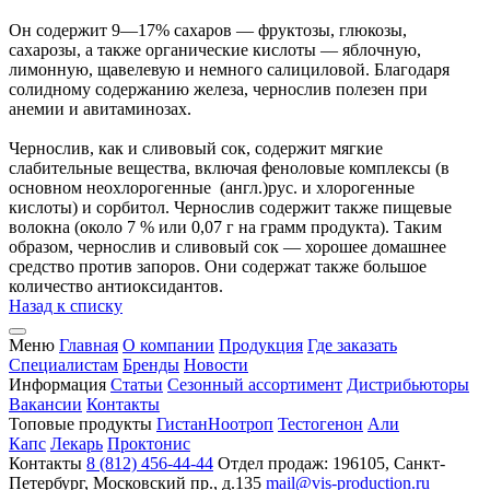
Он содержит 9—17% сахаров — фруктозы, глюкозы,
сахарозы, а также органические кислоты — яблочную,
лимонную, щавелевую и немного салициловой. Благодаря
солидному содержанию железа, чернослив полезен при
анемии и авитаминозах.
Чернослив, как и сливовый сок, содержит мягкие
слабительные вещества, включая феноловые комплексы (в
основном неохлорогенные (англ.)рус. и хлорогенные
кислоты) и сорбитол. Чернослив содержит также пищевые
волокна (около 7 % или 0,07 г на грамм продукта). Таким
образом, чернослив и сливовый сок — хорошее домашнее
средство против запоров. Они содержат также большое
количество антиоксидантов.
Назад к списку
Меню
Главная
О компании
Продукция
Где заказать
Специалистам
Бренды
Новости
Информация
Статьи
Сезонный ассортимент
Дистрибьюторы
Вакансии
Контакты
Топовые продукты
Гистан
Ноотроп
Тестогенон
Али
Капс
Лекарь
Проктонис
Контакты
8 (812) 456-44-44
Отдел продаж: 196105, Санкт-
Петербург, Московский пр., д.135
mail@vis-production.ru