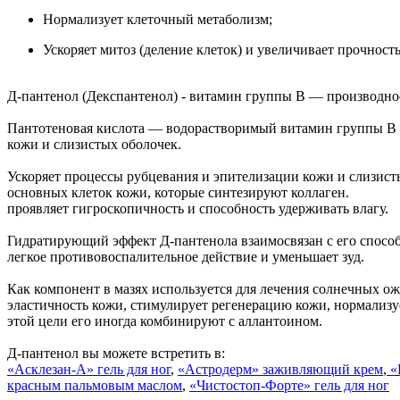
Нормализует клеточный метаболизм;
Ускоряет митоз (деление клеток) и увеличивает прочност
Д-пантенол (Декспантенол) - витамин группы В — производно
Пантотеновая кислота — водорастворимый витамин группы В — 
кожи и слизистых оболочек.
Ускоряет процессы рубцевания и эпителизации кожи и слизисты
основных клеток кожи, которые синтезируют коллаген.
проявляет гигроскопичность и способность удерживать влагу.
Гидратирующий эффект Д-пантенола взаимосвязан с его спосо
легкое противовоспалительное действие и уменьшает зуд.
Как компонент в мазях используется для лечения солнечных ож
эластичность кожи, стимулирует регенерацию кожи, нормализу
этой цели его иногда комбинируют с аллантоином.
Д-пантенол вы можете встретить в:
«Асклезан-А» гель для ног
,
«Астродерм»
заживляющий крем
,
«
красным пальмовым маслом
,
«Чистостоп-Форте» гель для ног