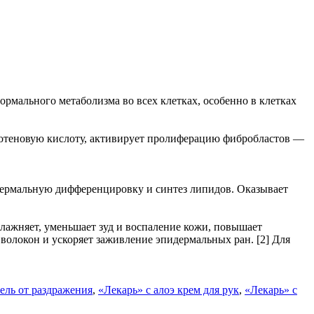
рмального метаболизма во всех клетках, особенно в клетках
антотеновую кислоту, активирует пролиферацию фибробластов —
дермальную дифференцировку и синтез липидов. Оказывает
влажняет, уменьшает зуд и воспаление кожи, повышает
волокон и ускоряет заживление эпидермальных ран. [2] Для
ель от раздражения
,
«Лекарь» с алоэ
крем для рук
,
«Лекарь» с