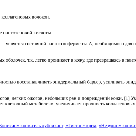
ь коллагеновых волокон.
е пантотеновой кислоты.
является составной частью кофермента А, необходимого для но
х оболочек, т.к. легко проникает в кожу, где превращаясь в п
бностью восстанавливать эпидермальный барьер, усиливать эпи
огов, легких ожогов, небольших ран и повреждений кожи. [1] У
ет клеточный метаболизм, увеличивает прочность коллагеновых 
Бонисан»
крем-гель лубрикант,
«Гистан» крем,
«Незулин» крем-г