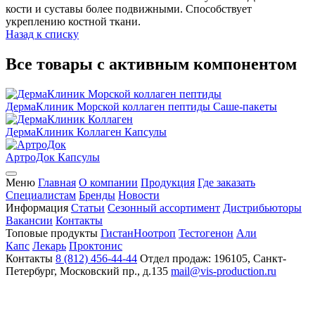
кости и суставы более подвижными. Способствует
укреплению костной ткани.
Назад к списку
Все товары с активным компонентом
ДермаКлиник Морской коллаген пептиды
Саше-пакеты
ДермаКлиник Коллаген
Капсулы
АртроДок
Капсулы
Меню
Главная
О компании
Продукция
Где заказать
Специалистам
Бренды
Новости
Информация
Статьи
Сезонный ассортимент
Дистрибьюторы
Вакансии
Контакты
Топовые продукты
Гистан
Ноотроп
Тестогенон
Али
Капс
Лекарь
Проктонис
Контакты
8 (812) 456-44-44
Отдел продаж: 196105, Санкт-
Петербург, Московский пр., д.135
mail@vis-production.ru