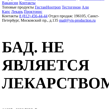
Вакансии
Контакты
Топовые продукты
Гистан
Ноотроп
Тестогенон
Али
Капс
Лекарь
Проктонис
Контакты
8 (812) 456-44-44
Отдел продаж: 196105, Санкт-
Петербург, Московский пр., д.135
mail@vis-production.ru
БАД. НЕ
ЯВЛЯЕТСЯ
ЛЕКАРСТВО