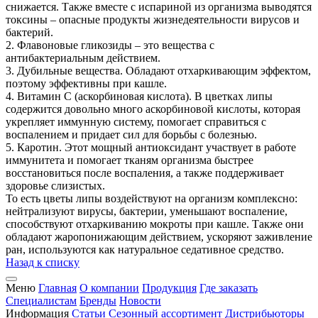
снижается. Также вместе с испариной из организма выводятся
токсины – опасные продукты жизнедеятельности вирусов и
бактерий.
2. Флавоновые гликозиды – это вещества с
антибактериальным действием.
3. Дубильные вещества. Обладают отхаркивающим эффектом,
поэтому эффективны при кашле.
4. Витамин C (аскорбиновая кислота). В цветках липы
содержится довольно много аскорбиновой кислоты, которая
укрепляет иммунную систему, помогает справиться с
воспалением и придает сил для борьбы с болезнью.
5. Каротин. Этот мощный антиоксидант участвует в работе
иммунитета и помогает тканям организма быстрее
восстановиться после воспаления, а также поддерживает
здоровье слизистых.
То есть цветы липы воздействуют на организм комплексно:
нейтрализуют вирусы, бактерии, уменьшают воспаление,
способствуют отхаркиванию мокроты при кашле. Также они
обладают жаропонижающим действием, ускоряют заживление
ран, используются как натуральное седативное средство.
Назад к списку
Меню
Главная
О компании
Продукция
Где заказать
Специалистам
Бренды
Новости
Информация
Статьи
Сезонный ассортимент
Дистрибьюторы