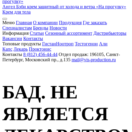
Ангел Бэби крем защитный от холода и ветра «На прогулку»
Крем для тела
Меню
Главная
О компании
Продукция
Где заказать
Специалистам
Бренды
Новости
Информация
Статьи
Сезонный ассортимент
Дистрибьюторы
Вакансии
Контакты
Топовые продукты
Гистан
Ноотроп
Тестогенон
Али
Капс
Лекарь
Проктонис
Контакты
8 (812) 456-44-44
Отдел продаж: 196105, Санкт-
Петербург, Московский пр., д.135
mail@vis-production.ru
БАД. НЕ
ЯВЛЯЕТСЯ