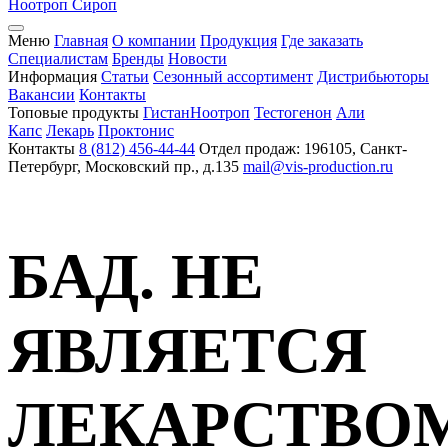
Ноотроп
Сироп
Меню
Главная
О компании
Продукция
Где заказать
Специалистам
Бренды
Новости
Информация
Статьи
Сезонный ассортимент
Дистрибьюторы
Вакансии
Контакты
Топовые продукты
Гистан
Ноотроп
Тестогенон
Али
Капс
Лекарь
Проктонис
Контакты
8 (812) 456-44-44
Отдел продаж: 196105, Санкт-
Петербург, Московский пр., д.135
mail@vis-production.ru
БАД. НЕ
ЯВЛЯЕТСЯ
ЛЕКАРСТВО