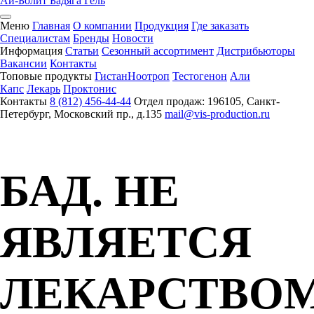
Ай-Болит Бадяга
Гель
Меню
Главная
О компании
Продукция
Где заказать
Специалистам
Бренды
Новости
Информация
Статьи
Сезонный ассортимент
Дистрибьюторы
Вакансии
Контакты
Топовые продукты
Гистан
Ноотроп
Тестогенон
Али
Капс
Лекарь
Проктонис
Контакты
8 (812) 456-44-44
Отдел продаж: 196105, Санкт-
Петербург, Московский пр., д.135
mail@vis-production.ru
БАД. НЕ
ЯВЛЯЕТСЯ
ЛЕКАРСТВО