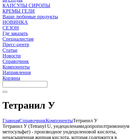
КАПСУЛЫ СИРОПЫ
КРЕМЫ ГЕЛИ
Ваши любимые продукты
НОВИНКА
СЕЗОН
Где заказать
Специалистам
Пресс-центр
Статьи
Новости
Справочник
Компоненты
Направления
Корзина
Тетранил У
Главная
Справочник
Компоненты
Тетранил У
Тетранил У (Tetranyl U, ундециленамидопропилтримониум
метосульфат) - производное ундециленовой кислоты,
ненасыщенная жирная кислота, которая содержится в