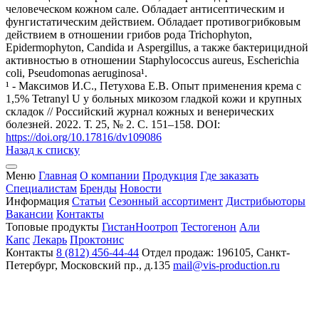
человеческом кожном сале. Обладает антисептическим и
фунгистатическим действием. Обладает противогрибковым
действием в отношении грибов рода Trichophyton,
Epidermophyton, Candida и Aspergillus, а также бактерицидной
активностью в отношении Staphylococcus aureus, Escherichia
coli, Pseudomonas aeruginosa¹.
¹ - Максимов И.С., Петухова Е.В. Опыт применения крема с
1,5% Tetranyl U у больных микозом гладкой кожи и крупных
складок // Российский журнал кожных и венерических
болезней. 2022. Т. 25, № 2. С. 151–158. DOI:
https://doi.org/10.17816/dv109086
Назад к списку
Меню
Главная
О компании
Продукция
Где заказать
Специалистам
Бренды
Новости
Информация
Статьи
Сезонный ассортимент
Дистрибьюторы
Вакансии
Контакты
Топовые продукты
Гистан
Ноотроп
Тестогенон
Али
Капс
Лекарь
Проктонис
Контакты
8 (812) 456-44-44
Отдел продаж: 196105, Санкт-
Петербург, Московский пр., д.135
mail@vis-production.ru