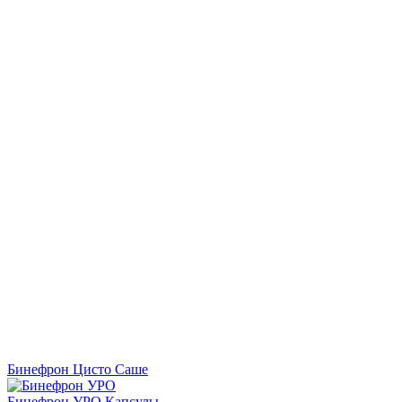
Бинефрон Цисто
Саше
Бинефрон УРО
Капсулы