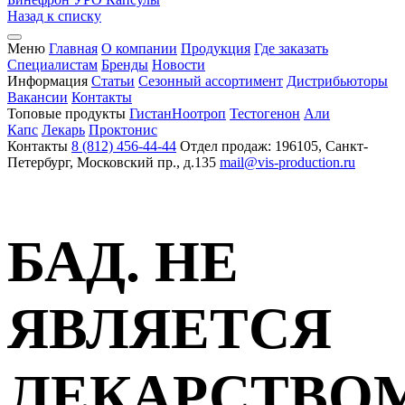
Назад к списку
Меню
Главная
О компании
Продукция
Где заказать
Специалистам
Бренды
Новости
Информация
Статьи
Сезонный ассортимент
Дистрибьюторы
Вакансии
Контакты
Топовые продукты
Гистан
Ноотроп
Тестогенон
Али
Капс
Лекарь
Проктонис
Контакты
8 (812) 456-44-44
Отдел продаж: 196105, Санкт-
Петербург, Московский пр., д.135
mail@vis-production.ru
БАД. НЕ
ЯВЛЯЕТСЯ
ЛЕКАРСТВО