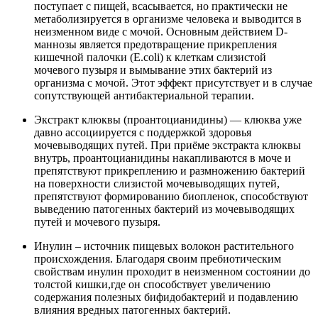
поступает с пищей, всасывается, но практически не
метаболизируется в организме человека и выводится в
неизменном виде с мочой. Основным действием D-
маннозы является предотвращение прикрепления
кишечной палочки (E.coli) к клеткам слизистой
мочевого пузыря и вымывание этих бактерий из
организма с мочой. Этот эффект присутствует и в случае
сопутствующей антибактериальной терапии.
Экстракт клюквы (проантоцианидины) — клюква уже
давно ассоциируется с поддержкой здоровья
мочевыводящих путей. При приёме экстракта клюквы
внутрь, проантоцианидины накапливаются в моче и
препятствуют прикреплению и размножению бактерий
на поверхности слизистой мочевыводящих путей,
препятствуют формированию биопленок, способствуют
выведению патогенных бактерий из мочевыводящих
путей и мочевого пузыря.
Инулин – источник пищевых волокон растительного
происхождения. Благодаря своим пребиотическим
свойствам инулин проходит в неизменном состоянии до
толстой кишки,где он способствует увеличению
содержания полезных бифидобактерий и подавлению
влияния вредных патогенных бактерий.