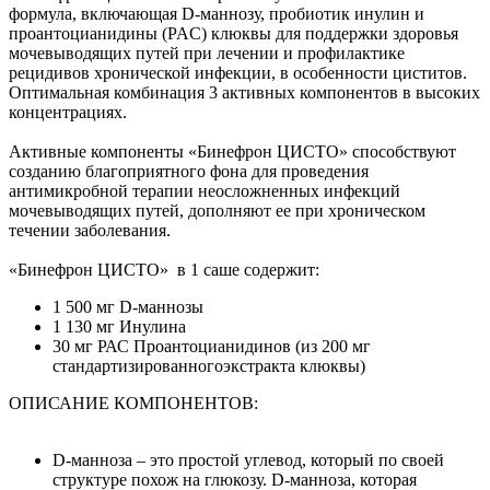
формула, включающая D-маннозу, пробиотик инулин и
проантоцианидины (PAC) клюквы для поддержки здоровья
мочевыводящих путей при лечении и профилактике
рецидивов хронической инфекции, в особенности циститов.
Оптимальная комбинация 3 активных компонентов в высоких
концентрациях.
Активные компоненты «Бинефрон ЦИСТО» способствуют
созданию благоприятного фона для проведения
антимикробной терапии неосложненных инфекций
мочевыводящих путей, дополняют ее при хроническом
течении заболевания.
«Бинефрон ЦИСТО» в 1 саше содержит:
1 500 мг D-маннозы
1 130 мг Инулина
30 мг РАС Проантоцианидинов (из 200 мг
стандартизированногоэкстракта клюквы)
ОПИСАНИЕ КОМПОНЕНТОВ:
D-манноза – это простой углевод, который по своей
структуре похож на глюкозу. D-манноза, которая