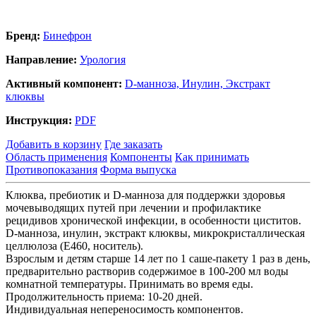
Бренд:
Бинефрон
Направление:
Урология
Активный компонент:
D-манноза,
Инулин,
Экстракт
клюквы
Инструкция:
PDF
Добавить в корзину
Где заказать
Область применения
Компоненты
Как принимать
Противопоказания
Форма выпуска
Клюква, пребиотик и D-манноза для поддержки здоровья
мочевыводящих путей при лечении и профилактике
рецидивов хронической инфекции, в особенности циститов.
D-манноза, инулин, экстракт клюквы, микрокристаллическая
целлюлоза (Е460, носитель).
Взрослым и детям старше 14 лет по 1 саше-пакету 1 раз в день,
предварительно растворив содержимое в 100-200 мл воды
комнатной температуры. Принимать во время еды.
Продолжительность приема: 10-20 дней.
Индивидуальная непереносимость компонентов.