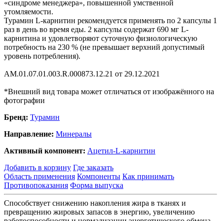
«синдроме менеджера», повышенной умственной
утомляемости.
Турамин L-карнитин рекомендуется применять по 2 капсулы 1
раз в день во время еды. 2 капсулы содержат 690 мг L-
карнитина и удовлетворяют суточную физиологическую
потребность на 230 % (не превышает верхний допустимый
уровень потребления).
AM.01.07.01.003.R.000873.12.21 от 29.12.2021
*Внешний вид товара может отличаться от изображённого на
фотографии
Бренд:
Турамин
Направление:
Минералы
Активный компонент:
Ацетил-L-карнитин
Добавить в корзину
Где заказать
Область применения
Компоненты
Как принимать
Противопоказания
Форма выпуска
Способствует снижению накопления жира в тканях и
превращению жировых запасов в энергию, увеличению
работоспособности и нормализации энергетического обмена,