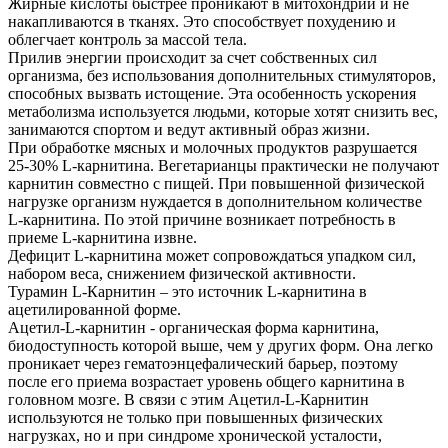
Жирные кислоты быстрее проникают в митохондрии и не
накапливаются в тканях. Это способствует похудению и
облегчает контроль за массой тела.
Прилив энергии происходит за счет собственных сил
организма, без использования дополнительных стимуляторов,
способных вызвать истощение. Эта особенность ускорения
метаболизма используется людьми, которые хотят снизить вес,
занимаются спортом и ведут активный образ жизни.
При обработке мясных и молочных продуктов разрушается
25-30% L-карнитина. Вегетарианцы практически не получают
карнитин совместно с пищей. При повышенной физической
нагрузке организм нуждается в дополнительном количестве
L-карнитина. По этой причине возникает потребность в
приеме L-карнитина извне.
Дефицит L-карнитина может сопровождаться упадком сил,
набором веса, снижением физической активности.
Турамин L-Карнитин – это источник L-карнитина в
ацетилированной форме.
Ацетил-L-карнитин - органическая форма карнитина,
биодоступность которой выше, чем у других форм. Она легко
проникает через гематоэнцефалический барьер, поэтому
после его приема возрастает уровень общего карнитина в
головном мозге. В связи с этим Ацетил-L-Карнитин
используются не только при повышенных физических
нагрузках, но и при синдроме хронической усталости,