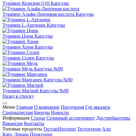
Турамин Коэнзим Q10
Капсулы
Турамин Альфа-Липоевая кислота
Капсулы
Турамин L-Аргинин
Капсулы
Турамин Цинк
Капсулы
Турамин Хром
Капсулы
Турамин Селен
Капсулы
Турамин Медь
Капсулы №90
Турамин Марганец
Капсулы №90
Турамин Магний
Капсулы №90
Назад к списку
Меню
Главная
О компании
Продукция
Где заказать
Специалистам
Бренды
Новости
Информация
Статьи
Сезонный ассортимент
Дистрибьюторы
Вакансии
Контакты
Топовые продукты
Гистан
Ноотроп
Тестогенон
Али
Капс
Лекарь
Проктонис