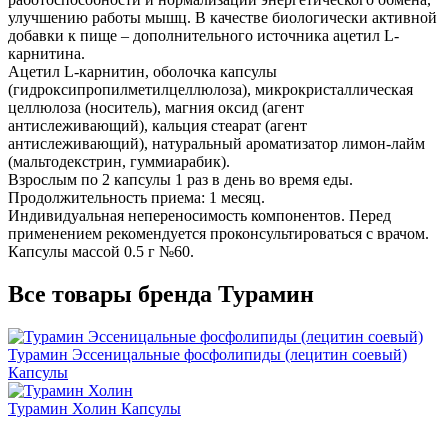
улучшению работы мышц. В качестве биологически активной
добавки к пище – дополнительного источника ацетил L-
карнитина.
Ацетил L-карнитин, оболочка капсулы
(гидроксипропилметилцеллюлоза), микрокристаллическая
целлюлоза (носитель), магния оксид (агент
антислеживающий), кальция стеарат (агент
антислеживающий), натуральный ароматизатор лимон-лайм
(мальтодекстрин, гуммиарабик).
Взрослым по 2 капсулы 1 раз в день во время еды.
Продолжительность приема: 1 месяц.
Индивидуальная непереносимость компонентов. Перед
применением рекомендуется проконсультироваться с врачом.
Капсулы массой 0.5 г №60.
Все товары бренда Турамин
Турамин Эссеницальные фосфолипиды (лецитин соевый)
Капсулы
Турамин Холин
Капсулы