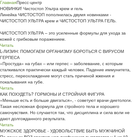
Главная
Пресс-центр
НОВИНКИ! Чистостоп Ультра крем и гель
Линейка ЧИСТОСТОП пополнилась двумя новинками -
ЧИСТОСТОП УЛЬТРА крем и ЧИСТОСТОП УЛЬТРА ГЕЛЬ.
ЧИСТОСТОП УЛЬТРА – это усиленные формулы для ухода за
кожей с грибковым поражением.
Читать
L-ЛИЗИН: ПОМОГАЕМ ОРГАНИЗМУ БОРОТЬСЯ С ВИРУСОМ
ГЕРПЕСА
«Простуда» на губах – или герпес – заболевание, с которым
сталкивался практически каждый человек. Падение иммунитета,
стресс, переохлаждение могут стать причиной жжения и
покалывания на губе.
Читать
КАК ПОХУДЕТЬ? ГОРМОНЫ И СТРОЙНАЯ ФИГУРА
«Меньше есть и больше двигаться», - советуют врачи-диетологи.
Такая несложная формула для стройного тела и хорошего
самочувствия. Но случается так, что дисциплина и сила воли не
дают долгожданного результата.
Читать
МУЖСКОЕ ЗДОРОВЬЕ - УДОВОЛЬСТВИЕ БЫТЬ МУЖЧИНОЙ
По данным ВОЗ эректильная дисфункция выявляется у 1 из 10