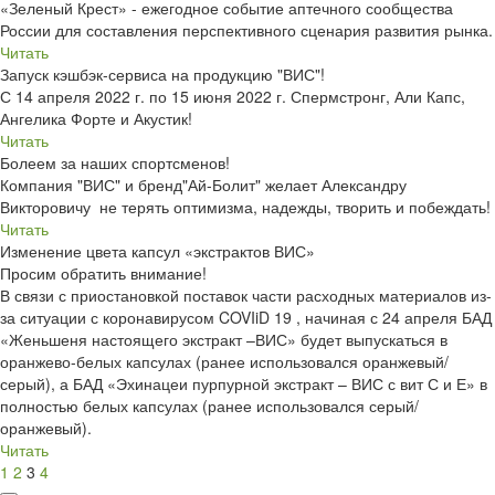
«Зеленый Крест» - ежегодное событие аптечного сообщества
России для составления перспективного сценария развития рынка.
Читать
Запуск кэшбэк-сервиса на продукцию "ВИС"!
С 14 апреля 2022 г. по 15 июня 2022 г. Спермстронг, Али Капс,
Ангелика Форте и Акустик!
Читать
Болеем за наших спортсменов!
Компания "ВИС" и бренд"Ай-Болит" желает Александру
Викторовичу не терять оптимизма, надежды, творить и побеждать!
Читать
Изменение цвета капсул «экстрактов ВИС»
Просим обратить внимание!
В связи с приостановкой поставок части расходных материалов из-
за ситуации с коронавирусом COVIiD 19 , начиная с 24 апреля БАД
«Женьшеня настоящего экстракт –ВИС» будет выпускаться в
оранжево-белых капсулах (ранее использовался оранжевый/
серый), а БАД «Эхинацеи пурпурной экстракт – ВИС с вит С и Е» в
полностью белых капсулах (ранее использовался серый/
оранжевый).
Читать
1
2
3
4